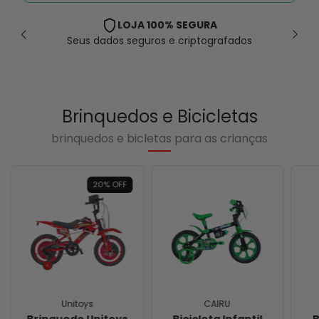
LOJA 100% SEGURA
Seus dados seguros e criptografados
Brinquedos e Bicicletas
brinquedos e bicletas para as crianças
20
%
OFF
Unitoys
CAIRU
Brinquedo Unitoys
Bicicleta Infantil
B