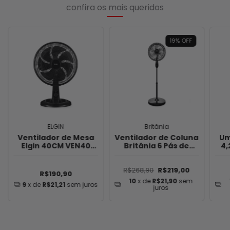
confira os mais queridos
19
%
OFF
ELGIN
Britânia
Ventilador de Mesa
Ventilador de Coluna
Um
Elgin 40CM VEN40
Britânia 6 Pás de
4,
140W - Preto
40cm 160W BVC41A
R$268,90
R$219,00
R$190,90
10
x de
R$21,90
sem
9
x de
R$21,21
sem juros
juros