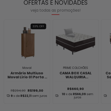
OFERTAS E NOVIDADES
veja todas as promoções!
33
%
OFF
Moval
PRIME COLCHÕES
Armário Multiuso
CAMA BOX CASAL
Co
Moval Lírio 01 Porta -
WALQUIRIA
So
Naturale
138X188X59 - PRIME
COLCHÕES
R$660,90
R$294,90
R$199,00
10
x de
R$66,09
sem
9
x de
R$22,11
sem juros
juros