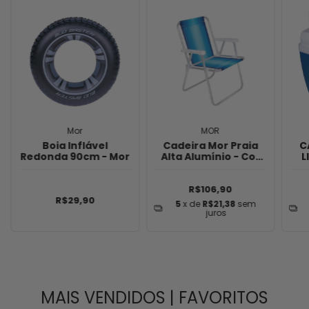
Mor
MOR
Boia Inflável
Cadeira Mor Praia
C
Redonda 90cm - Mor
Alta Alumínio - Cor
L
Sortida
R$106,90
R$29,90
5
x de
R$21,38
sem
juros
MAIS VENDIDOS | FAVORITOS