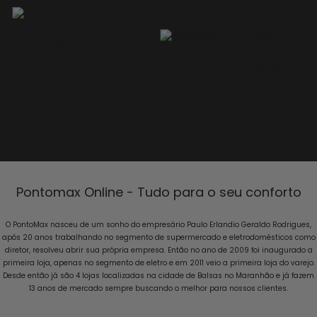
Pontomax Online - Tudo para o seu conforto
O PontoMax nasceu de um sonho do empresário Paulo Erlandio Geraldo Rodrigues,
após 20 anos trabalhando no segmento de supermercado e eletrodomésticos como
diretor, resolveu abrir sua própria empresa. Então no ano de 2009 foi inaugurado a
primeira loja, apenas no segmento de eletro e em 2011 veio a primeira loja do varejo.
Desde então já são 4 lojas localizadas na cidade de Balsas no Maranhão e já fazem
13 anos de mercado sempre buscando o melhor para nossos clientes.