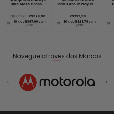
Bike Moto Cross -
Cairu Aro 12 Play Kids
Vermelha Aro16
- Preto/Verde
F
R$1.223,90
R$979,90
R$237,90
10
x de
R$97,99
sem
10
x de
R$23,79
sem
juros
juros
Navegue através das Marcas