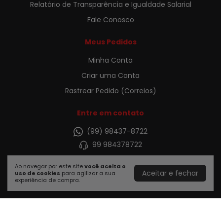
Relatório de Transparência e Igualdade Salarial
Fale Conosco
Meus Pedidos
Minha Conta
Criar uma Conta
Rastrear Pedido (Correios)
Entre em contato
(99) 98437-8722
99 984378722
sacpontomax@pontomax.com.br
Ao navegar por este site
você aceita o
Ponto Max, Av. Catulo 248 B, Balsas, MA,
Aceitar e fechar
uso de cookies
para agilizar a sua
experiência de compra.
65800-000