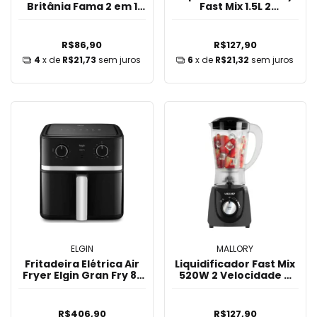
Britânia Fama 2 em 1
Fast Mix 1.5L 2
Antiaderente - FGR03A
Velocidades 520W
R$86,90
R$127,90
4
x de
R$21,73
sem juros
6
x de
R$21,32
sem juros
ELGIN
MALLORY
Fritadeira Elétrica Air
Liquidificador Fast Mix
Fryer Elgin Gran Fry 8L
520W 2 Velocidade e
1.750W AFG80 - Preto
Pulsar Mallory
R$406,90
R$127,90