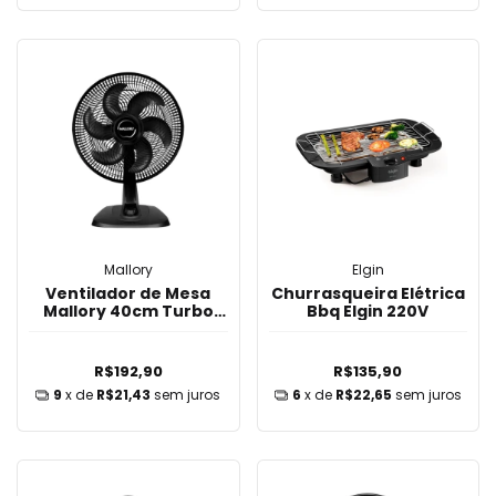
Mallory
Elgin
Ventilador de Mesa
Churrasqueira Elétrica
Mallory 40cm Turbo
Bbq Elgin 220V
Fresh 06 Pás 220V
R$192,90
R$135,90
9
x de
R$21,43
sem juros
6
x de
R$22,65
sem juros