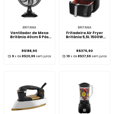
BRITANIA
BRITANIA
Ventilador de Mesa
Fritadeira Air Fryer
Britânia 40cm 6 Pás
Britânia 5,5L 1500W
BVT405 - Preto
BFR50 Redstone - 220V
R$188,90
R$375,90
9
x de
R$20,99
sem juros
10
x de
R$37,59
sem juros