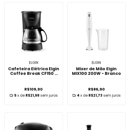
ELGIN
ELGIN
Cafeteira Elétrica Elgin
Mixer de Mão Elgin
Coffee Break CF150 -
MIX100 200W - Branco
Preto
R$109,90
R$86,90
5
x de
R$21,98
sem juros
4
x de
R$21,73
sem juros