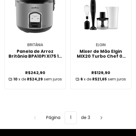
BRITÂNIA
ELGIN
Panela de Arroz
Mixer de Mão Elgin
Britânia BPA10PI XI75 10
MIX20 Turbo Chef 03
Xícaras
em 01 200W - Preto
R$242,90
R$129,90
10
x de
R$24,29
sem juros
6
x de
R$21,65
sem juros
Página
de 3