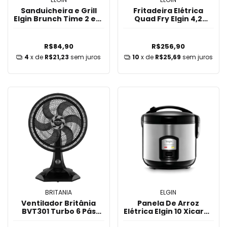
Sanduicheira e Grill
Fritadeira Elétrica
Elgin Brunch Time 2 em
Quad Fry Elgin 4,2
1 - 220V
Litros 1.400W
R$84,90
R$256,90
4
x de
R$21,23
sem juros
10
x de
R$25,69
sem juros
BRITANIA
ELGIN
Ventilador Britânia
Panela De Arroz
BVT301 Turbo 6 Pás
Elétrica Elgin 10 Xicaras
30cm 220V
1,8 Litro 700w 220v