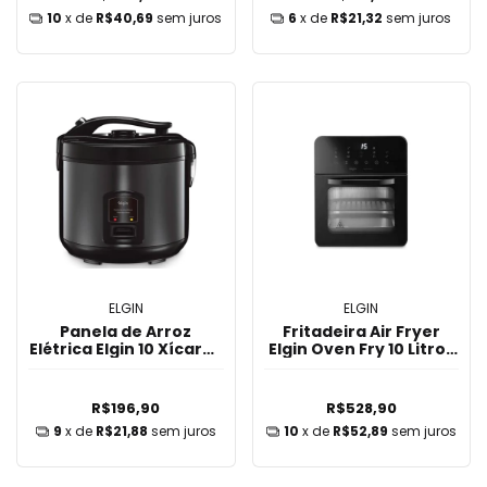
10
x de
R$40,69
sem juros
6
x de
R$21,32
sem juros
ELGIN
ELGIN
Panela de Arroz
Fritadeira Air Fryer
Elétrica Elgin 10 Xícaras
Elgin Oven Fry 10 Litros
700w Parx0 2L - Preto
1.400W AFO200 - Preto
R$196,90
R$528,90
9
x de
R$21,88
sem juros
10
x de
R$52,89
sem juros