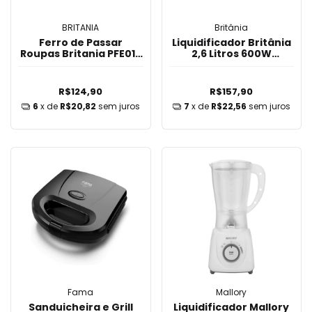
BRITANIA
Britânia
Ferro de Passar
Liquidificador Britânia
Roupas Britania PFE01P
2,6 Litros 600W
Retro 220V
Diamante 1100 - Preto
R$124,90
R$157,90
6
x de
R$20,82
sem juros
7
x de
R$22,56
sem juros
Fama
Mallory
Sanduicheira e Grill
Liquidificador Mallory