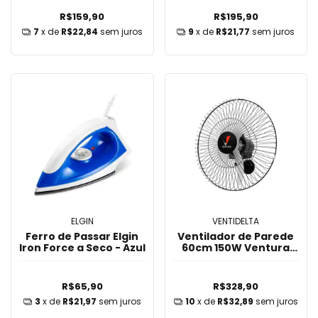
R$159,90
R$195,90
7
x de
R$22,84
sem juros
9
x de
R$21,77
sem juros
ELGIN
VENTIDELTA
Ferro de Passar Elgin
Ventilador de Parede
Iron Force a Seco - Azul
60cm 150W Ventura
Ventidelta
R$65,90
R$328,90
3
x de
R$21,97
sem juros
10
x de
R$32,89
sem juros