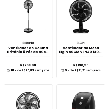
Britânia
ELGIN
Ventilador de Coluna
Ventilador de Mesa
Britânia 6 Pás de 40cm
Elgin 40CM VEN40 140W
160W BVC41A
- Preto
R$268,90
R$190,90
10
x de
R$26,89
sem juros
9
x de
R$21,21
sem juros