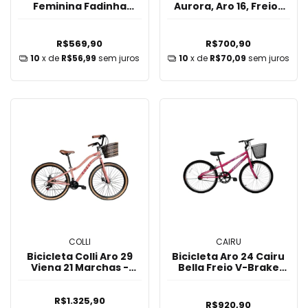
Feminina Fadinha
Aurora, Aro 16, Freios
Preto/Violeta
V-Brake, Rosa/Azul
R$569,90
R$700,90
10
x de
R$56,99
sem juros
10
x de
R$70,09
sem juros
COLLI
CAIRU
Bicicleta Colli Aro 29
Bicicleta Aro 24 Cairu
Viena 21 Marchas -
Bella Freio V-Brake
Rosa
com Cestinha -
Rosa/Pink
R$1.325,90
R$920,90