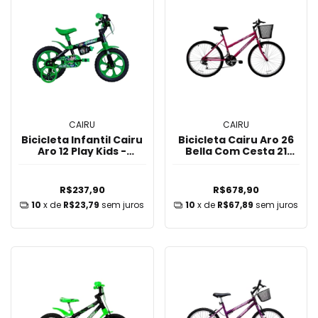
CAIRU
CAIRU
Bicicleta Infantil Cairu
Bicicleta Cairu Aro 26
Aro 12 Play Kids -
Bella Com Cesta 21
Preto/Verde
Marchas - Rosa
R$237,90
R$678,90
10
x de
R$23,79
sem juros
10
x de
R$67,89
sem juros