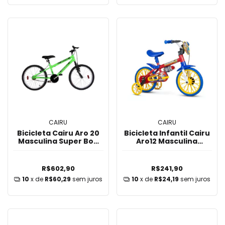
CAIRU
CAIRU
Bicicleta Cairu Aro 20
Bicicleta Infantil Cairu
Masculina Super Boy
Aro12 Masculina
Verde
VERM/AZUL
R$602,90
R$241,90
10
x de
R$60,29
sem juros
10
x de
R$24,19
sem juros