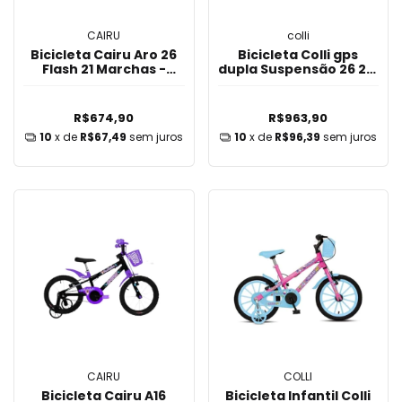
CAIRU
colli
Bicicleta Cairu Aro 26
Bicicleta Colli gps
Flash 21 Marchas -
dupla Suspensão 26 21v
Preto/Vermelho
preto/laranja
R$674,90
R$963,90
10
x de
R$67,49
sem juros
10
x de
R$96,39
sem juros
CAIRU
COLLI
Bicicleta Cairu A16
Bicicleta Infantil Colli