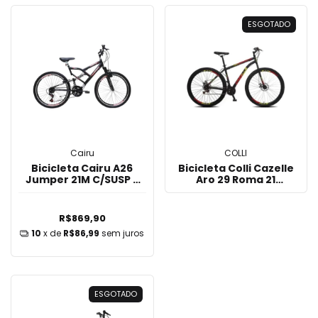
ESGOTADO
Cairu
COLLI
Bicicleta Cairu A26
Bicicleta Colli Cazelle
Jumper 21M C/SUSP -
Aro 29 Roma 21
Preto
Marchas -
Preto/Bicolor
R$869,90
10
x de
R$86,99
sem juros
ESGOTADO