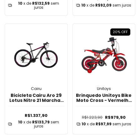
10
x de
R$132,59
sem
10
x de
R$92,09
sem juros
juros
20
%
OFF
Cairu
Unitoys
Bicicleta Cairu Aro 29
Brinquedo Unitoys Bike
Lotus Nitro 21 Marchas
Moto Cross - Vermelha
- Preto/Rosa
Aro16
R$1.337,90
R$1.223,90
R$979,90
10
x de
R$133,79
sem
10
x de
R$97,99
sem juros
juros