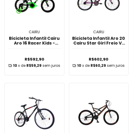
CAIRU
CAIRU
Bicicleta Infantil Cairu
Bicicleta Infantil Aro 20
Aro 16 Racer Kids -
Cairu Star Girl Freio V-
Preto/Verde
Brake Cestinha Roxo
R$592,90
R$602,90
10
x de
R$59,29
sem juros
10
x de
R$60,29
sem juros