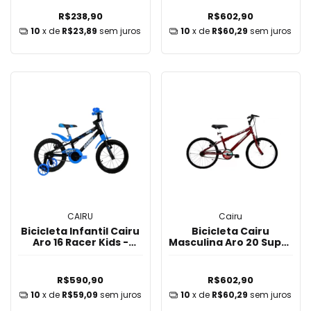
R$238,90
R$602,90
10
x de
R$23,89
sem juros
10
x de
R$60,29
sem juros
CAIRU
Cairu
Bicicleta Infantil Cairu
Bicicleta Cairu
Aro 16 Racer Kids -
Masculina Aro 20 Super
Preto/Azul
Boy Vermelho
R$590,90
R$602,90
10
x de
R$59,09
sem juros
10
x de
R$60,29
sem juros