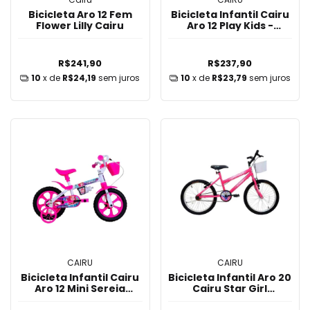
Bicicleta Aro 12 Fem
Bicicleta Infantil Cairu
Flower Lilly Cairu
Aro 12 Play Kids -
Preto/Vermelho
R$241,90
R$237,90
10
x de
R$24,19
sem juros
10
x de
R$23,79
sem juros
CAIRU
CAIRU
Bicicleta Infantil Cairu
Bicicleta Infantil Aro 20
Aro 12 Mini Sereia
Cairu Star Girl
Branco/Rosa
Cestinha - Rosa