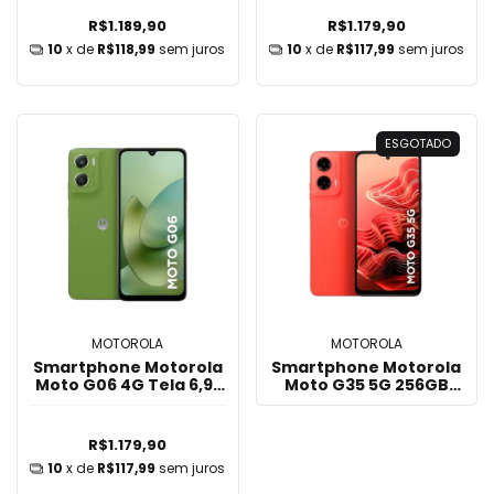
Tela 6,7" Roxo
Bege
R$1.189,90
R$1.179,90
10
x de
R$118,99
sem juros
10
x de
R$117,99
sem juros
ESGOTADO
MOTOROLA
MOTOROLA
Smartphone Motorola
Smartphone Motorola
Moto G06 4G Tela 6,9"
Moto G35 5G 256GB
256GB Câmera 50MP
12GB Ram (4GB + 8GB
Verde
RAM Boost) 6,7" Coral
R$1.179,90
10
x de
R$117,99
sem juros