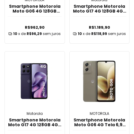
Smartphone Motorola
Smartphone Motorola
Moto G06 4G 128GB
Moto G17 4G 128GB 4GB
4GB Ram (4GB RAM +
Ram (+ 8GB RAM Boost)
4GB RAM Boost) Tela
Tela 6,7" Azul
6,9" Laranja
R$962,90
R$1.189,90
10
x de
R$96,29
sem juros
10
x de
R$118,99
sem juros
Motorola
MOTOROLA
Smartphone Motorola
Smartphone Motorola
Moto G17 4G 128GB 4GB
Moto G06 4G Tela 6,9"
Ram (+ 8GB RAM Boost)
256GB Câmera 50MP