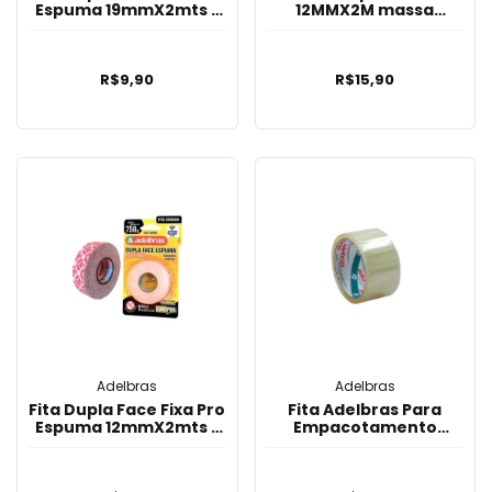
Espuma 19mmX2mts -
12MMX2M massa
Adelbras
acrílica - Adelbras
R$9,90
R$15,90
Adelbras
Adelbras
Fita Dupla Face Fixa Pro
Fita Adelbras Para
Espuma 12mmX2mts -
Empacotamento
Adelbras
48x40 4x1 -
Transparente