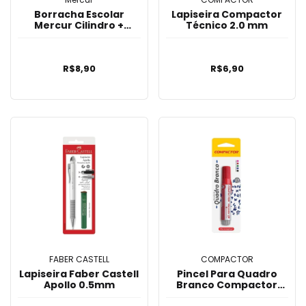
Borracha Escolar
Lapiseira Compactor
Mercur Cilindro +
Técnico 2.0 mm
Hexagonal 1166
R$8,90
R$6,90
FABER CASTELL
COMPACTOR
Lapiseira Faber Castell
Pincel Para Quadro
Apollo 0.5mm
Branco Compactor
Recarregável