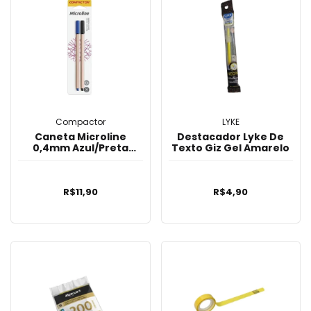
Compactor
LYKE
Caneta Microline
Destacador Lyke De
0,4mm Azul/Preta
Texto Giz Gel Amarelo
Compactor C/2
R$11,90
R$4,90