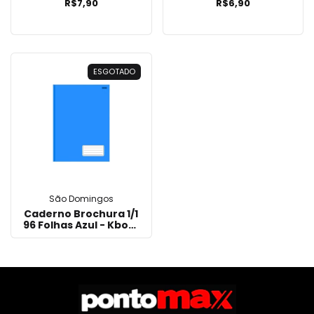
R$7,90
R$6,90
ESGOTADO
São Domingos
Caderno Brochura 1/1
96 Folhas Azul - Kbom
10414 São Domingos