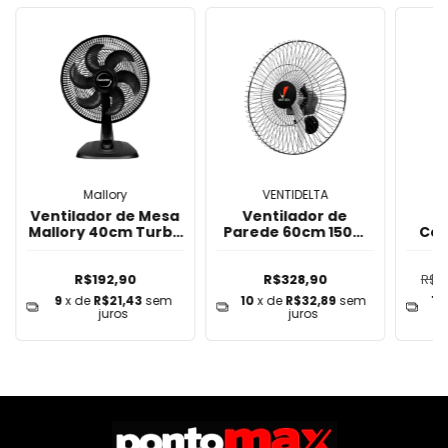
Mallory
VENTIDELTA
Ventilador de Mesa
Ventilador de
V
Mallory 40cm Turbo
Parede 60cm 150W
Col
Fresh 06 Pás 220V
Ventura Ventidelta
Pás
R$192,90
R$328,90
R$2
9
x de
R$21,43
sem
10
x de
R$32,89
sem
10
juros
juros