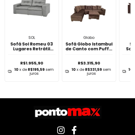
SOL
Globo
Sofá Sol Romeu 03
Sofá Globo Istambul
So
Lugares Retrátil
de Canto com Puff -
Saf
Reclinável Tecido
Marrom
Puf
Veludo - Cinza
R$1.955,90
R$3.315,90
10
x de
R$195,59
sem
10
x de
R$331,59
sem
10
juros
juros