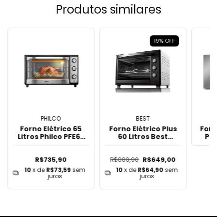
Produtos similares
19
%
OFF
PHILCO
BEST
Forno Elétrico 65
Forno Elétrico Plus
Forn
Litros Philco PFE65
60 Litros Best
Phi
Dupla Resistência
Espeto Giratório -
220v
Preto e Branco
R$735,90
R$800,90
R$649,00
10
x de
R$73,59
sem
10
x de
R$64,90
sem
juros
juros