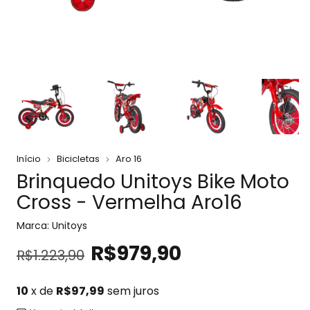
Início
Bicicletas
Aro 16
Brinquedo Unitoys Bike Moto
Cross - Vermelha Aro16
Marca:
Unitoys
R$979,90
R$1.223,90
10
x de
R$97,99
sem juros