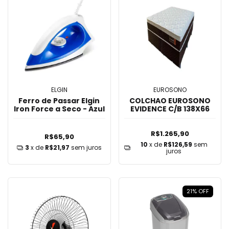
ELGIN
EUROSONO
Ferro de Passar Elgin
COLCHAO EUROSONO
Iron Force a Seco - Azul
EVIDENCE C/B 138X66
R$1.265,90
R$65,90
10
x de
R$126,59
sem
3
x de
R$21,97
sem juros
juros
21
%
OFF