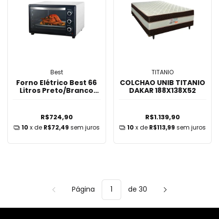
Best
TITANIO
Forno Elétrico Best 66
COLCHAO UNIB TITANIO
Litros Preto/Branco
DAKAR 188X138X52
220V 2000W
R$724,90
R$1.139,90
10
x de
R$72,49
sem juros
10
x de
R$113,99
sem juros
Página
de 30