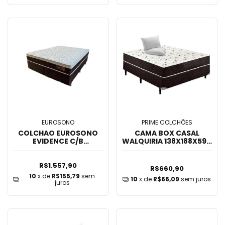
EUROSONO
PRIME COLCHÕES
COLCHAO EUROSONO
CAMA BOX CASAL
EVIDENCE C/B
WALQUIRIA 138X188X59 -
198x158x66
PRIME COLCHÕES
R$1.557,90
R$660,90
10
x de
R$155,79
sem
10
x de
R$66,09
sem juros
juros