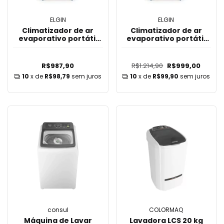
ELGIN
ELGIN
Climatizador de ar
Climatizador de ar
evaporativo portátil
evaporativo portátil
45L 60m² Big Air 220V -
65L 60m² Big Air 220V -
elgin
ELGIN
R$987,90
R$1.214,90
R$999,00
10
x de
R$98,79
sem juros
10
x de
R$99,90
sem juros
consul
COLORMAQ
Máquina de Lavar
Lavadora LCS 20 kg