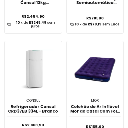
Consul 13kg
Semiautomática
Automática 220 Volts -
Colormaq branca
Branco
R$2.454,90
R$781,90
10
x de
R$245,49
sem
10
x de
R$78,19
sem juros
juros
CONSUL
MOR
Refrigerador Consul
Colchão de Ar Inflável
CRD37EB 334L - Branco
Mor de Casal Com Fole
- 90721
R$2.863,90
R$155,90