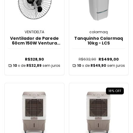
VENTIDELTA
colormaq
Ventilador de Parede
Tanquinho Colormaq
60cm 150W Ventura
10kg - LCS
Ventidelta
R$328,90
R$632,90
R$499,00
10
x de
R$32,89
sem juros
10
x de
R$49,90
sem juros
18
%
OFF