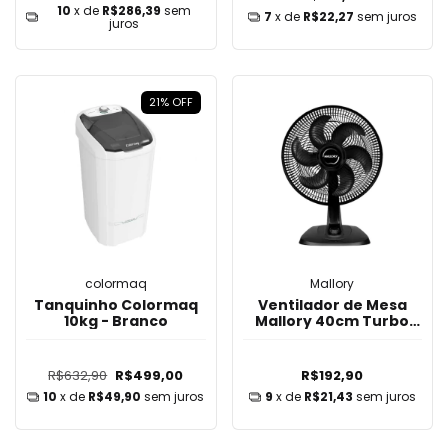
10
x de
R$286,39
sem
7
x de
R$22,27
sem juros
juros
21
%
OFF
colormaq
Mallory
Tanquinho Colormaq
Ventilador de Mesa
10kg - Branco
Mallory 40cm Turbo
Fresh 06 Pás 220V
R$632,90
R$499,00
R$192,90
10
x de
R$49,90
sem juros
9
x de
R$21,43
sem juros