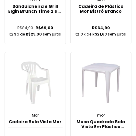
Sanduicheira e Grill
Cadeira de Plástico
Elgin Brunch Time 2 em
Mor Bistrô Branco
1 - 220V
R$84,90
R$69,00
R$64,90
3
x de
R$23,00
sem juros
3
x de
R$21,63
sem juros
Mor
mor
Cadeira Bela Vista Mor
Mesa Quadrada Bela
Vista Em Plástico
Branca Mor