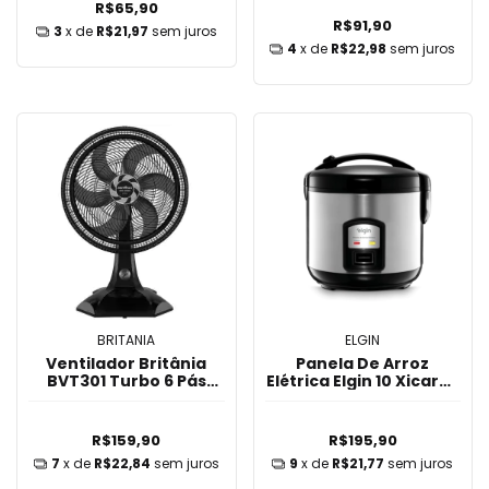
R$65,90
R$91,90
3
x de
R$21,97
sem juros
4
x de
R$22,98
sem juros
BRITANIA
ELGIN
Ventilador Britânia
Panela De Arroz
BVT301 Turbo 6 Pás
Elétrica Elgin 10 Xicaras
30cm 220V
1,8 Litro 700w 220v
R$159,90
R$195,90
7
x de
R$22,84
sem juros
9
x de
R$21,77
sem juros