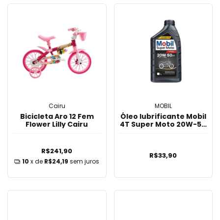
Cairu
MOBIL
Bicicleta Aro 12 Fem
Óleo lubrificante Mobil
Flower Lilly Cairu
4T Super Moto 20W-50
1L
R$241,90
R$33,90
10
x de
R$24,19
sem juros